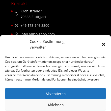
Kontakt
Krehlstraße 1
70563 Stuttgart
+49 173 946 3300
info@albo-shop.com
Cookie-Zustimmung
verwalten
Links
Um dir ein optimales Erlebnis zu bieten, verwenden wir Technologien wie
Cookies, um Geräteinformationen zu speichern und/oder darauf
Impressum
zuzugreifen. Wenn du diesen Technologien zustimmst, können wir Daten
Widerrufsbelehrung
wie das Surfverhalten oder eindeutige IDs auf dieser Website
verarbeiten. Wenn du deine Zustimmung nicht erteilst oder zurückziehst,
Datenschutzerklärung
können bestimmte Merkmale und Funktionen beeinträchtigt werden.
Allgemeine Geschäftsbedingungen
Akzeptieren
Ablehnen