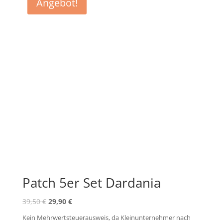
Angebot!
Patch 5er Set Dardania
Ursprünglicher
Aktueller
39,50
€
29,90
€
Preis
Preis
Kein Mehrwertsteuerausweis, da Kleinunternehmer nach