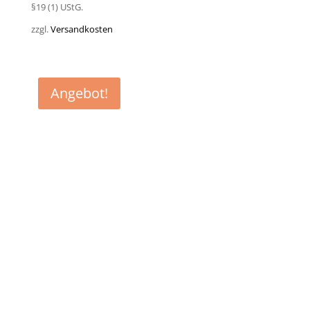
war:
ist:
§19 (1) UStG.
39,50 €
29,90 €.
zzgl.
Versandkosten
Angebot!