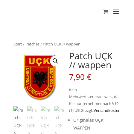
Start
/
Patches
/ Patch UÇK // wappen
Patch UÇK
// wappen
7,90
€
Kein
Mehrwertsteuerausweis, da
Kleinunternehmer nach §19
(1) UStG.
zzgl.
Versandkosten
Originales UÇK
WAPPEN