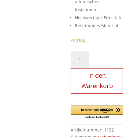
albanisches
Instrument
Hochwertiger Edelstahl
Beständiges Material
Vorrätig
Anhänger
Qifteli
Menge
In den
Warenkorb
Artikelnummer:
1132
Kategorie:
Verschiedenes