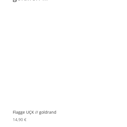
Flagge UÇK // goldrand
14,90
€