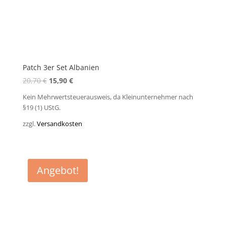
Patch 3er Set Albanien
Ursprünglicher
Aktueller
20,70
€
15,90
€
Preis
Preis
Kein Mehrwertsteuerausweis, da Kleinunternehmer nach
war:
ist:
§19 (1) UStG.
20,70 €
15,90 €.
zzgl.
Versandkosten
Angebot!