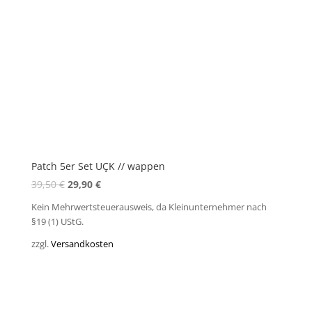
Patch 5er Set UÇK // wappen
Ursprünglicher
Aktueller
39,50
€
29,90
€
Preis
Preis
Kein Mehrwertsteuerausweis, da Kleinunternehmer nach
war:
ist:
§19 (1) UStG.
39,50 €
29,90 €.
zzgl.
Versandkosten