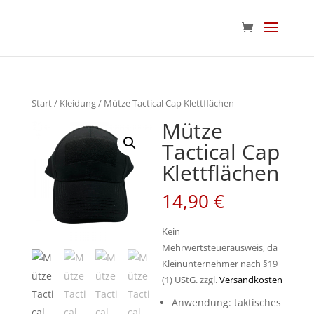
Start
/
Kleidung
/ Mütze Tactical Cap Klettflächen
Mütze
Tactical Cap
Klettflächen
14,90
€
Kein
Mehrwertsteuerausweis, da
Kleinunternehmer nach §19
(1) UStG.
zzgl.
Versandkosten
Anwendung: taktisches