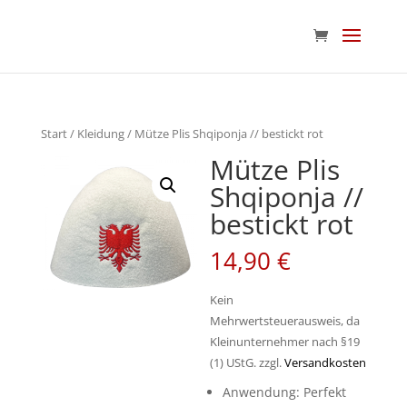
Start
/
Kleidung
/ Mütze Plis Shqiponja // bestickt rot
Mütze Plis
Shqiponja //
bestickt rot
14,90
€
Kein
Mehrwertsteuerausweis, da
Kleinunternehmer nach §19
(1) UStG.
zzgl.
Versandkosten
Anwendung: Perfekt