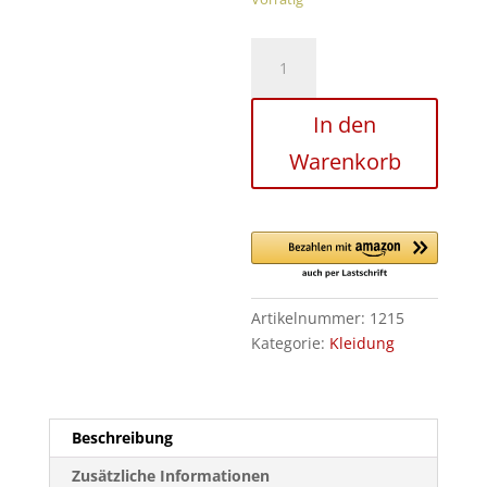
Mütze
Plis
Shqiponja
In den
//
bestickt
Warenkorb
rot
Menge
Artikelnummer:
1215
Kategorie:
Kleidung
Beschreibung
Zusätzliche Informationen