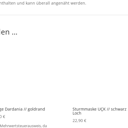
enthalten und kann überall angenäht werden.
len …
ge Dardania // goldrand
Sturmmaske UÇK // schwarz 
Loch
90
€
22,90
€
 Mehrwertsteuerausweis, da