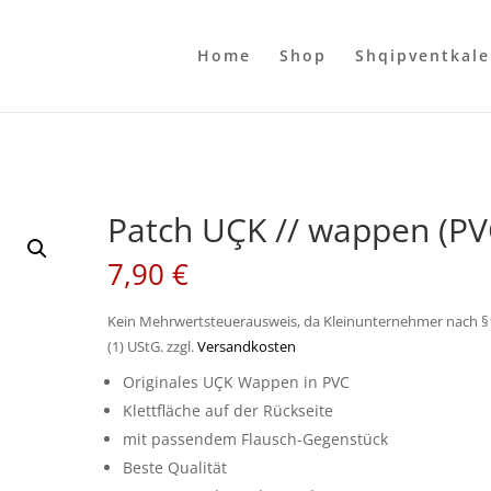
Home
Shop
Shqipventkal
Patch UÇK // wappen (PV
7,90
€
Kein Mehrwertsteuerausweis, da Kleinunternehmer nach §
(1) UStG.
zzgl.
Versandkosten
Originales UÇK Wappen in PVC
Klettfläche auf der Rückseite
mit passendem Flausch-Gegenstück
Beste Qualität