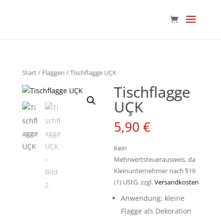
Start
/
Flaggen
/ Tischflagge UÇK
Tischflagge
UÇK
5,90
€
Kein
Mehrwertsteuerausweis, da
Kleinunternehmer nach §19
(1) UStG.
zzgl.
Versandkosten
Anwendung: kleine
Flagge als Dekoration