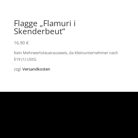
Flagge „Flamuri i
Skenderbeut“
16,90
€
Kein Mehrwertsteuerausweis, da Kleinunternehmer nach
§19 (1) UStG.
zzgl.
Versandkosten